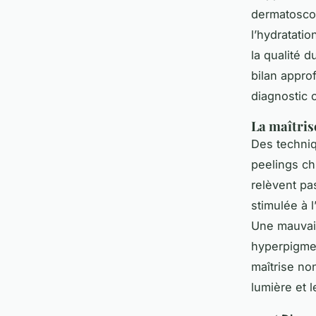
dermatoscop
l’hydratati
la qualité 
bilan appro
diagnostic 
La maîtris
Des techni
peelings ch
relèvent pas
stimulée à 
Une mauvais
hyperpigment
maîtrise non
lumière et 