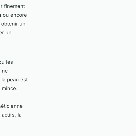
er finement
on ou encore
 obtenir un
er un
ou les
s ne
 la peau est
t mince.
héticienne
actifs, la