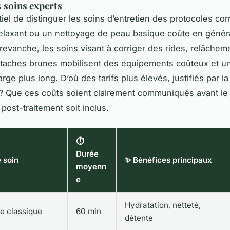
s soins experts
tiel de distinguer les soins d’entretien des protocoles cor
laxant ou un nettoyage de peau basique coûte en généra
 revanche, les soins visant à corriger des rides, relâchem
 taches brunes mobilisent des équipements coûteux et u
rge plus long. D’où des tarifs plus élevés, justifiés par la
 ? Que ces coûts soient clairement communiqués avant le 
 post-traitement soit inclus.
⏱️
Durée
 soin
✨ Bénéfices principaux
moyenn
e
Hydratation, netteté,
e classique
60 min
détente