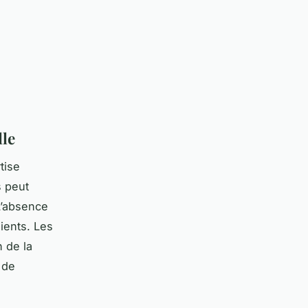
lle
tise
s peut
L’absence
ients. Les
n de la
 de