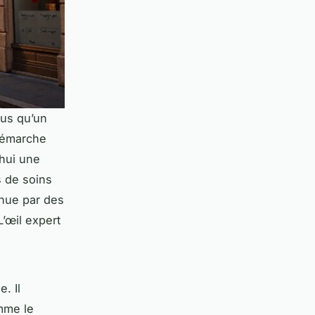
lus qu’un
 démarche
’hui une
s de soins
nue par des
L’œil expert
. Il
omme le