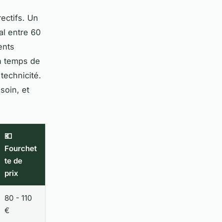
rectifs. Un
l entre 60
ents
n temps de
 technicité.
soin, et
💶
Fourchet
te de
prix
80 - 110
€