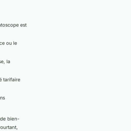
atoscope est
ce ou le
e, la
 tarifaire
ans
 de bien-
ourtant,