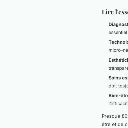
Lire l'es
Diagnost
essentiel
Technolo
micro-nee
Esthétic
transpare
Soins es
doit touj
Bien-êtr
l’efficac
Presque 80 
être et de 