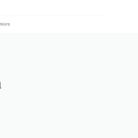
niors
a