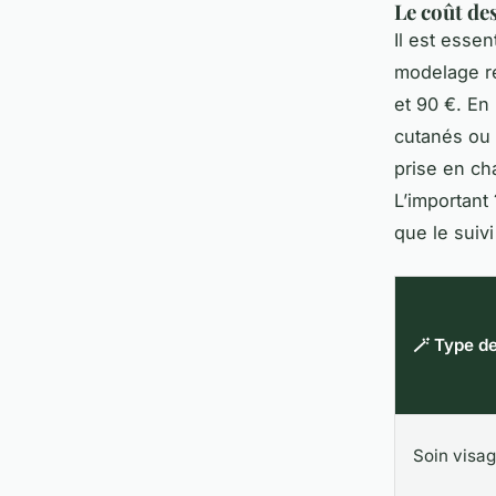
Le coût de
Il est essen
modelage re
et 90 €. En
cutanés ou
prise en cha
L’important
que le suivi
🪄 Type de
Soin visag