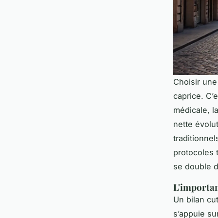
Choisir une
caprice. C’
médicale, l
nette évolu
traditionnel
protocoles 
se double d
L'importan
Un bilan cu
s’appuie su