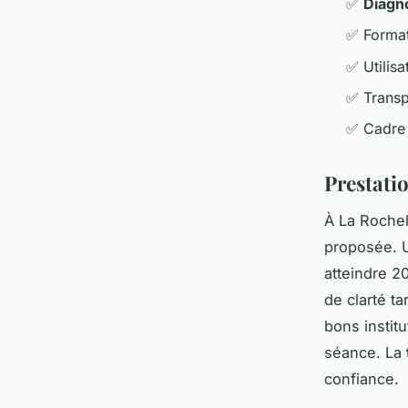
✅
Diagno
✅ Format
✅ Utilisa
✅ Transpa
✅ Cadre d
Prestatio
À La Rochell
proposée. U
atteindre 2
de clarté t
bons institu
séance. La
confiance.