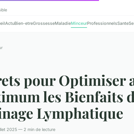
ible
eil
Actu
Bien-etre
Grossesse
Maladie
Minceur
Professionnels
Sante
Se
ur
rets pour Optimiser 
imum les Bienfaits 
inage Lymphatique
illet 2025 — 2 min de lecture