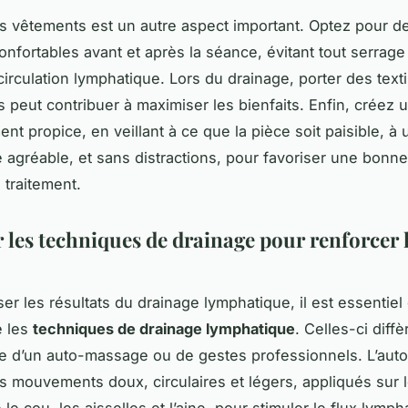
s vêtements est un autre aspect important. Optez pour de
onfortables avant et après la séance, évitant tout serrage 
 circulation lymphatique. Lors du drainage, porter des text
s peut contribuer à maximiser les bienfaits. Enfin, créez 
nt propice, en veillant à ce que la pièce soit paisible, à 
 agréable, et sans distractions, pour favoriser une bonne
 traitement.
r les techniques de drainage pour renforcer 
er les résultats du drainage lymphatique, il est essentiel
 les
techniques de drainage lymphatique
. Celles-ci diff
sse d’un auto-massage ou de gestes professionnels. L’au
s mouvements doux, circulaires et légers, appliqués sur 
e cou, les aisselles et l’aine, pour stimuler le flux lymph