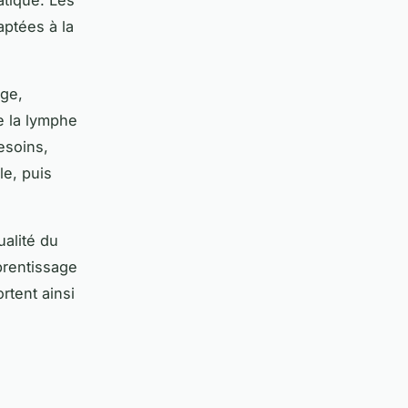
aptées à la
age,
e la lymphe
esoins,
le, puis
ualité du
prentissage
rtent ainsi