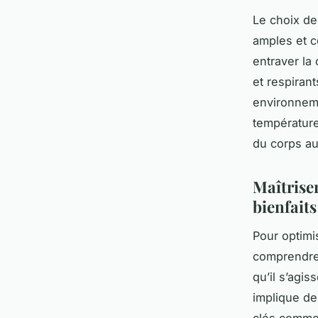
Le choix de
amples et c
entraver la
et respirant
environneme
température
du corps au
Maîtrise
bienfaits
Pour optimis
comprendre
qu’il s’agi
implique de
clés comme l