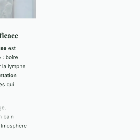
ficace
use
est
 : boire
r la lymphe
ntation
es qui
ge.
n bain
 atmosphère