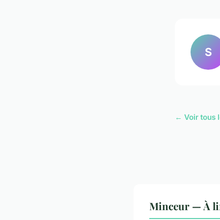
S
← Voir tous 
Minceur — À li