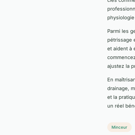
professionn
physiologie
Parmi les g
pétrissage 
et aident à
commencez p
ajustez la 
En maîtrisa
drainage, m
et la prati
un réel bén
Minceur