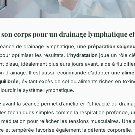
 son corps pour un drainage lymphatique ef
séance de drainage lymphatique, une
préparation soigne
pour optimiser les résultats. L’
hydratation
joue un rôle clé
t d’eau, idéalement plusieurs jours avant, aide à fluidifie
 son drainage. Il est aussi recommandé d’adopter une
alime
quilibrée
, évitant excès de sel ou aliments riches en toxin
alourdir le système lymphatique.
 avant la séance permet d’améliorer l’efficacité du draina
 des techniques simples comme la respiration profonde, u
 méditation pour relâcher les tensions musculaires. Une
e et tempérée favorise également la détente corporelle.