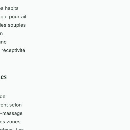
s habits
qui pourrait
iles souples
un
une
 réceptivité
les
 de
èrent selon
to-massage
les zones
atique. Les